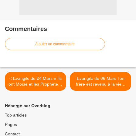
Commentaires
Ajouter un commentaire
< Evangile du 04 Mars « Ils
Evangile du 06 Mars Ton
ont Moïse et les Prophètes :
frère est revenu à la vie »
qu’ils les écoutent ! » (Lc
(Lc 15, 1-3.11-32)
16, 19-31) #parti2zero
#parti2zero #evangile >
#evangile
Hébergé par Overblog
Top articles
Pages
Contact