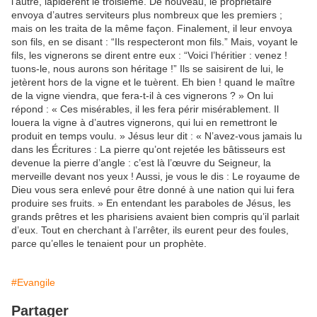
l’autre, lapidèrent le troisième. De nouveau, le propriétaire
envoya d’autres serviteurs plus nombreux que les premiers ;
mais on les traita de la même façon. Finalement, il leur envoya
son fils, en se disant : “Ils respecteront mon fils.” Mais, voyant le
fils, les vignerons se dirent entre eux : “Voici l’héritier : venez !
tuons-le, nous aurons son héritage !” Ils se saisirent de lui, le
jetèrent hors de la vigne et le tuèrent. Eh bien ! quand le maître
de la vigne viendra, que fera-t-il à ces vignerons ? » On lui
répond : « Ces misérables, il les fera périr misérablement. Il
louera la vigne à d’autres vignerons, qui lui en remettront le
produit en temps voulu. » Jésus leur dit : « N’avez-vous jamais lu
dans les Écritures : La pierre qu’ont rejetée les bâtisseurs est
devenue la pierre d’angle : c’est là l’œuvre du Seigneur, la
merveille devant nos yeux ! Aussi, je vous le dis : Le royaume de
Dieu vous sera enlevé pour être donné à une nation qui lui fera
produire ses fruits. » En entendant les paraboles de Jésus, les
grands prêtres et les pharisiens avaient bien compris qu’il parlait
d’eux. Tout en cherchant à l’arrêter, ils eurent peur des foules,
parce qu’elles le tenaient pour un prophète.
#Evangile
Partager