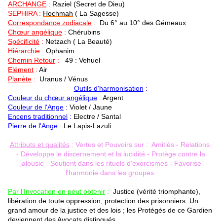
ARCHANGE
:
Raziel
(Secret de Dieu)
SEPHIRA :
Hochmah
( La Sagesse)
Correspondance zodiacale
:
Du 6° au 10° des Gémeaux
Chœur angélique
:
Chérubins
Spécificité
:
Netzach
( La Beauté)
Hiérarchie
:
Ophanim
Chemin Retour
:
49 : Vehuel
Elément
:
Air
Planète
:
Uranus / Vénus
Outils d'harmonisation
:
Couleur du chœur angélique
:
Argent
Couleur de l'Ange
:
Violet / Jaune
Encens traditionnel
:
Electre / Santal
Pierre de l'Ange
:
Le Lapis-Lazuli
Attributs et qualités
: Vertus et Pouvoirs sur : Amitiés - Relations.
- Développe le discernement et la lucidité - Protège contre la
jalousie - Soutient dans les rituels d'exorcismes - Favorise
l'harmonie dans les groupes.
Par l’Invocation on peut obtenir
:
Justice (vérité triomphante),
libération de toute oppression, protection des prisonniers. Un
grand amour de la justice et des lois ; les Protégés de ce Gardien
deviennent des Avocats distingués.