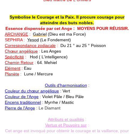
Symbolise le Courage et la Paix
. Il procure courage pour
atteindre des buts nobles.
Essence dispensée par cet Ange :
MOYENS POUR RÉUSSIR.
ARCHANGE
:
Gabriel
(Dieu est ma Force)
SEPHIRA :
Yesod
(Le Fondement)
Correspondance zodiacale
:
Du 21 ° au 25 °
Poisson
Chœur angélique
:
Les Anges
Spécificité
:
Hod
( L'intelligence)
Chemin Retour
:
64.
Mehiel
Elément
:
Eau
Planète
:
Lune / Mercure
Outils d'harmonisation
:
Couleur du chœur angélique
:
Vert
Couleur de l'Ange
:
Violet Pâle / Bleu Pâle
Encens traditionnel
:
Myrrhe / Mastic
Pierre de l'Ange
:
Le Diamant
Attributs et qualités
:
Vertus et Pouvoirs sur
:
Cet ange est invoqué pour obtenir le courage et la vaillance, pour