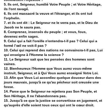
5. Ils ont, Seigneur, humilié Votre Peuple ; et Votre Héritage,
ils l'ont ravagé.
6. Ils ont massacré la veuve et l'étranger, et ils ont tué
l'orphelin.
7. et ils ont dit : Le Seigneur ne le verra pas, et le Dieu de
Jacob ne le saura pas.
8. Comprenez, insensés du peuple ; et vous, fous,
devenez enfin sages.
9. Celui qui a fait l'oreille n'entendra-t-Il pas ? Celui qui a
formé l’œil ne voit-Il pas ?
10. Celui qui reprend des nations ne convaincra-t-Il pas, Lui
qui enseigne à l'Homme la science ?
11. Le Seigneur sait que les pensées des hommes sont
vaines.
12. Bienheureux l'Homme que Vous aurez vous-même
instruit, Seigneur, et à Qui Vous aurez enseigné Votre Loi.
13. Afin que Vous Lui accordiez quelque douceur dans des
jours mauvais, jusqu'à ce qu'au pécheur soit creusée une
fosse.
14. Parce que le Seigneur ne rejettera pas Son Peuple, et
Son Héritage, Il ne l'abandonnera pas.
15. Jusqu'à ce que la justice se convertisse en jugement, et
qu'auprès d'elle soient tous ceux qui ont le cœur droit.