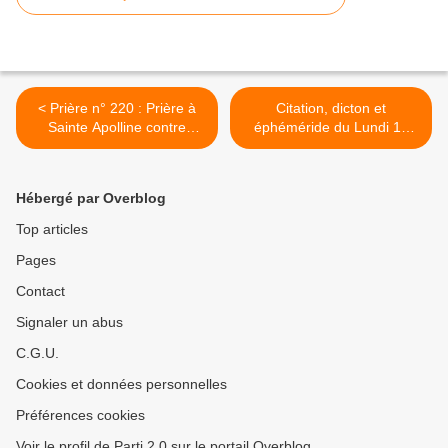
< Prière n° 220 : Prière à
Citation, dicton et
Sainte Apolline contre
éphéméride du Lundi 10
l'inflammation des gencives
Février 2025 >
Hébergé par Overblog
Top articles
Pages
Contact
Signaler un abus
C.G.U.
Cookies et données personnelles
Préférences cookies
Voir le profil de Parti 2.0 sur le portail Overblog