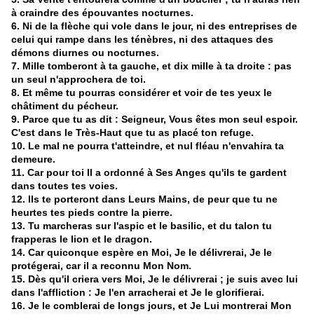
à craindre des épouvantes nocturnes.
6. Ni de la flèche qui vole dans le jour, ni des entreprises de
celui qui rampe dans les ténèbres, ni des attaques des
démons diurnes ou nocturnes.
7. Mille tomberont à ta gauche, et dix mille à ta droite : pas
un seul n'approchera de toi.
8. Et même tu pourras considérer et voir de tes yeux le
châtiment du pécheur.
9. Parce que tu as dit : Seigneur, Vous êtes mon seul espoir.
C'est dans le Très-Haut que tu as placé ton refuge.
10. Le mal ne pourra t'atteindre, et nul fléau n'envahira ta
demeure.
11. Car pour toi Il a ordonné à Ses Anges qu'ils te gardent
dans toutes tes voies.
12. Ils te porteront dans Leurs Mains, de peur que tu ne
heurtes tes pieds contre la pierre.
13. Tu marcheras sur l'aspic et le basilic, et du talon tu
frapperas le lion et le dragon.
14. Car quiconque espère en Moi, Je le délivrerai, Je le
protégerai, car il a reconnu Mon Nom.
15. Dès qu'il criera vers Moi, Je le délivrerai ; je suis avec lui
dans l'affliction : Je l'en arracherai et Je le glorifierai.
16. Je le comblerai de longs jours, et Je Lui montrerai Mon