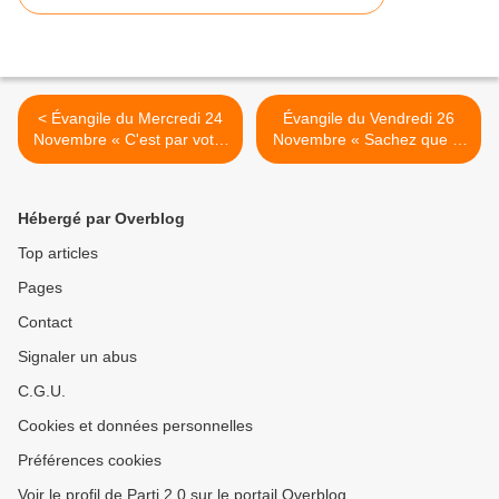
< Évangile du Mercredi 24
Évangile du Vendredi 26
Novembre « C'est par votre
Novembre « Sachez que le
persévérance que vous
royaume de Dieu est
garderez votre vie. » (Lc
proche » (Lc 21, 29-
21, 12-19) #parti2zero
33)#parti2zero #Evangile >
Hébergé par Overblog
#Evangile
Top articles
Pages
Contact
Signaler un abus
C.G.U.
Cookies et données personnelles
Préférences cookies
Voir le profil de Parti 2.0 sur le portail Overblog