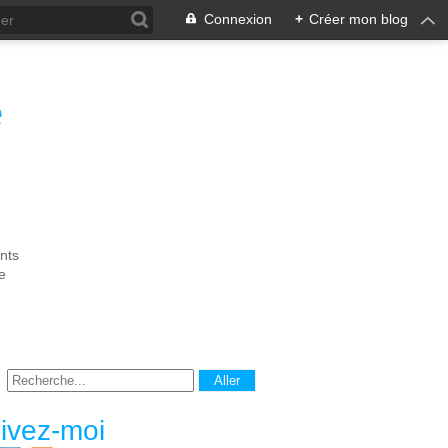
Connexion
+
Créer mon blog
e
nts
e
ivez-moi