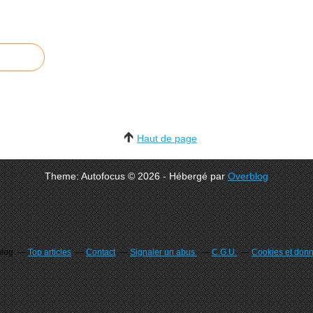
Haut de page
Theme: Autofocus © 2026 - Hébergé par
Overblog
blog
Top articles
Contact
Signaler un abus
C.G.U.
Cookies et don