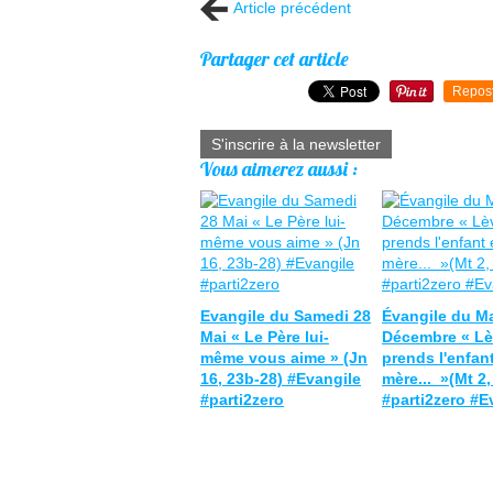
Article précédent
Partager cet article
Repos
S'inscrire à la newsletter
Vous aimerez aussi :
Evangile du Samedi 28
Évangile du Ma
Mai « Le Père lui-
Décembre « Lèv
même vous aime » (Jn
prends l'enfant
16, 23b-28) #Evangile
mère... »(Mt 2,
#parti2zero
#parti2zero #E