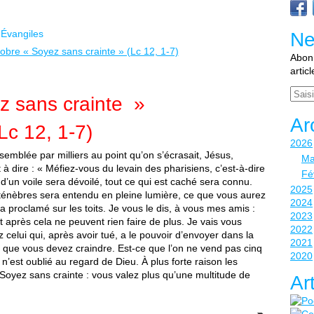
Évangiles
Ne
Abonn
artic
Email
z sans crainte »
Ar
Lc 12, 1-7)
2026
semblée par milliers au point qu’on s’écrasait, Jésus,
Ma
 à dire : « Méfiez-vous du levain des pharisiens, c’est-à-dire
Fé
 d’un voile sera dévoilé, tout ce qui est caché sera connu.
2025
 ténèbres sera entendu en pleine lumière, ce que vous aurez
2024
era proclamé sur les toits. Je vous le dis, à vous mes amis :
2023
t après cela ne peuvent rien faire de plus. Je vais vous
2022
 celui qui, après avoir tué, a le pouvoir d’envoyer dans la
2021
-là que vous devez craindre. Est-ce que l’on ne vend pas cinq
2020
’est oublié au regard de Dieu. À plus forte raison les
Soyez sans crainte : vous valez plus qu’une multitude de
Ar