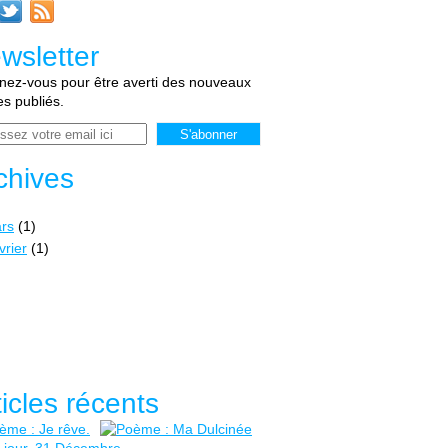
wsletter
ez-vous pour être averti des nouveaux
les publiés.
chives
rs
(1)
vrier
(1)
ticles récents