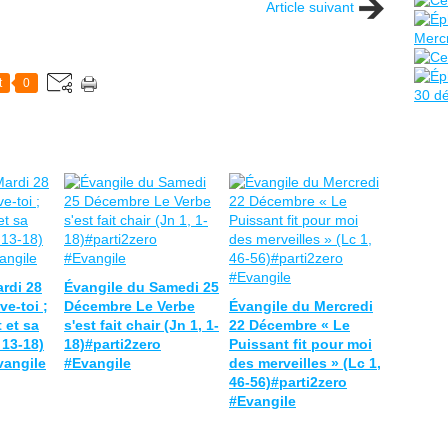
Article suivant
t
0
rdi 28
Évangile du Samedi 25
e-toi ;
Décembre Le Verbe
Évangile du Mercredi
 et sa
s'est fait chair (Jn 1, 1-
22 Décembre « Le
 13-18)
18)#parti2zero
Puissant fit pour moi
vangile
#Evangile
des merveilles » (Lc 1,
46-56)#parti2zero
#Evangile