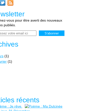
wsletter
ez-vous pour être averti des nouveaux
les publiés.
chives
rs
(1)
vrier
(1)
ticles récents