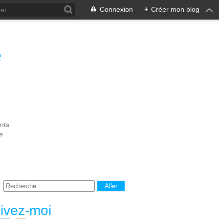
Connexion
+
Créer mon blog
e
nts
e
ivez-moi