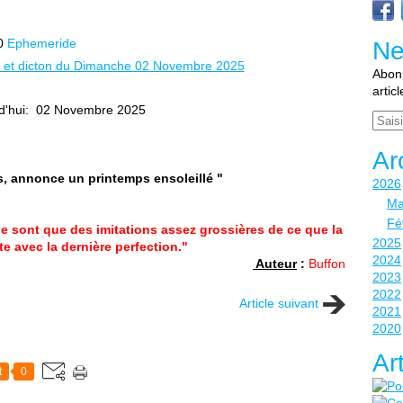
0
Ephemeride
Ne
Abonn
artic
d'hui: 02 Novembre 2025
Email
Ar
s, annonce un printemps ensoleillé "
2026
Ma
Fé
 sont que des imitations assez grossières de ce que la
2025
e avec la dernière perfection."
2024
Auteur
:
Buffon
2023
2022
Article suivant
2021
2020
Ar
t
0