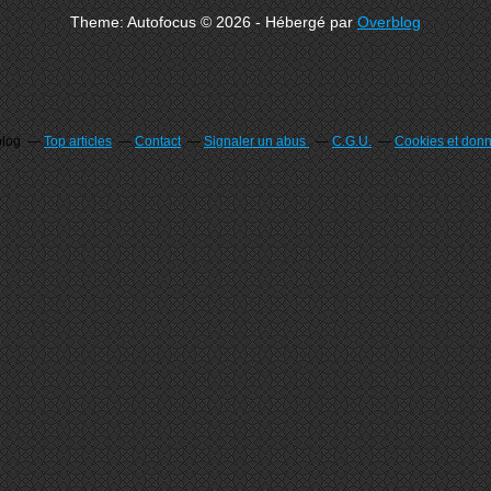
Theme: Autofocus © 2026 - Hébergé par
Overblog
blog
Top articles
Contact
Signaler un abus
C.G.U.
Cookies et don