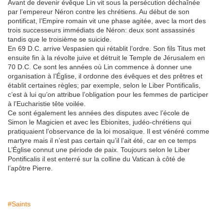
Avant de devenir évêque Lin vit sous la persécution déchaînée
par l’empereur Néron contre les chrétiens. Au début de son
pontificat, l’Empire romain vit une phase agitée, avec la mort des
trois successeurs immédiats de Néron: deux sont assassinés
tandis que le troisième se suicide.
En 69 D.C. arrive Vespasien qui rétablit l’ordre. Son fils Titus met
ensuite fin à la révolte juive et détruit le Temple de Jérusalem en
70 D.C. Ce sont les années où Lin commence à donner une
organisation à l’Église, il ordonne des évêques et des prêtres et
établit certaines règles; par exemple, selon le Liber Pontificalis,
c’est à lui qu’on attribue l’obligation pour les femmes de participer
à l’Eucharistie tête voilée.
Ce sont également les années des disputes avec l’école de
Simon le Magicien et avec les Ebionites, judéo-chrétiens qui
pratiquaient l’observance de la loi mosaïque. Il est vénéré comme
martyre mais il n’est pas certain qu’il l’ait été, car en ce temps
L’Église connut une période de paix. Toujours selon le Liber
Pontificalis il est enterré sur la colline du Vatican à côté de
l’apôtre Pierre.
#Saints