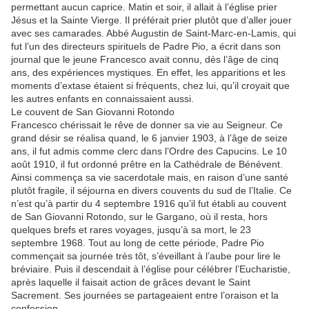
permettant aucun caprice. Matin et soir, il allait à l’église prier
Jésus et la Sainte Vierge. Il préférait prier plutôt que d’aller jouer
avec ses camarades. Abbé Augustin de Saint-Marc-en-Lamis, qui
fut l’un des directeurs spirituels de Padre Pio, a écrit dans son
journal que le jeune Francesco avait connu, dès l’âge de cinq
ans, des expériences mystiques. En effet, les apparitions et les
moments d’extase étaient si fréquents, chez lui, qu’il croyait que
les autres enfants en connaissaient aussi.
Le couvent de San Giovanni Rotondo
Francesco chérissait le rêve de donner sa vie au Seigneur. Ce
grand désir se réalisa quand, le 6 janvier 1903, à l’âge de seize
ans, il fut admis comme clerc dans l’Ordre des Capucins. Le 10
août 1910, il fut ordonné prêtre en la Cathédrale de Bénévent.
Ainsi commença sa vie sacerdotale mais, en raison d’une santé
plutôt fragile, il séjourna en divers couvents du sud de l’Italie. Ce
n’est qu’à partir du 4 septembre 1916 qu’il fut établi au couvent
de San Giovanni Rotondo, sur le Gargano, où il resta, hors
quelques brefs et rares voyages, jusqu’à sa mort, le 23
septembre 1968. Tout au long de cette période, Padre Pio
commençait sa journée très tôt, s’éveillant à l’aube pour lire le
bréviaire. Puis il descendait à l’église pour célébrer l’Eucharistie,
après laquelle il faisait action de grâces devant le Saint
Sacrement. Ses journées se partageaient entre l’oraison et la
confession.