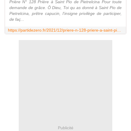
Prière N° 128 Prière à Saint Pio de Pietrelcina Pour toute
demande de grâce. Ô Dieu, Toi qu as donné à Saint Pio de
Pietrelcina, prêtre capucin, l'insigne privilège de participer,
de faç...
https://partidezero.fr/2021/12/priere-n-128-priere-a-saint-pio-de-pietrelcina-pour-toute-demande-de-grace-parti2zero-prieres.html
Publicité