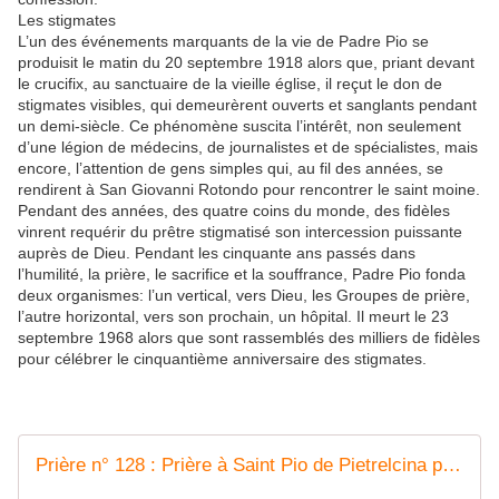
Les stigmates
L’un des événements marquants de la vie de Padre Pio se
produisit le matin du 20 septembre 1918 alors que, priant devant
le crucifix, au sanctuaire de la vieille église, il reçut le don de
stigmates visibles, qui demeurèrent ouverts et sanglants pendant
un demi-siècle. Ce phénomène suscita l’intérêt, non seulement
d’une légion de médecins, de journalistes et de spécialistes, mais
encore, l’attention de gens simples qui, au fil des années, se
rendirent à San Giovanni Rotondo pour rencontrer le saint moine.
Pendant des années, des quatre coins du monde, des fidèles
vinrent requérir du prêtre stigmatisé son intercession puissante
auprès de Dieu. Pendant les cinquante ans passés dans
l’humilité, la prière, le sacrifice et la souffrance, Padre Pio fonda
deux organismes: l’un vertical, vers Dieu, les Groupes de prière,
l’autre horizontal, vers son prochain, un hôpital. Il meurt le 23
septembre 1968 alors que sont rassemblés des milliers de fidèles
pour célébrer le cinquantième anniversaire des stigmates.
Prière n° 128 : Prière à Saint Pio de Pietrelcina pour toute demande de grâce #parti2zero #prieres - manuel de prières de guérison, soins, grâces. trouvez la votre