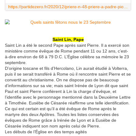
https://partidezero.fr/2020/12/priere-n-48-priere-a-padre-pio.html
Saint Lin, Pape
Saint Lin a été le second Pape après saint Pierre. Il a exercé son
ministère comme évêque de Rome pendant 11 ou 12 ans, c’est-
à-dire environ de 68 à 79 D.C. L’Église célèbre sa mémoire le 23
septembre.
D’origine toscane et fils d’Hercolano, Lin aurait étudié à Volterra,
puis il se serait transféré à Rome où il rencontre saint Pierre et se
convertit au christianisme. On ne dispose pas de beaucoup
d’informations sur sa vie; mais saint Irénée de Lyon dit que saint
Paul et saint Pierre confièrent à Lin la charge d’évêque, et
l’identifie avec le personnage mentionné dans la Deuxième Lettre
à Timothée. Eusèbe de Césarée réaffirme une telle identification.
Ce qui est certain est qu’il a été évêque de Rome après le
martyre des deux Apôtres. Toutes les listes conservées des
évêques de Rome grâce à Irénée de Lyon et à Eusèbe de
Césarée indiquent son nom après celui de Pierre.
Les débuts de l’Église en des temps agités