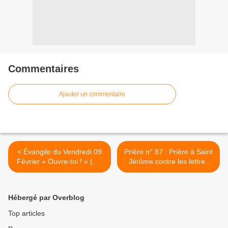
Commentaires
Ajouter un commentaire
< Évangile du Vendredi 09
Prière n° 87 : Prière à Saint
Février « Ouvre-toi ! » (Mc
Jérôme contre les lettres
7, 31-37) #parti2zero
menaçantes, anonymes ou
#Evangile
injurieuses, chaînes etc... >
Hébergé par Overblog
Top articles