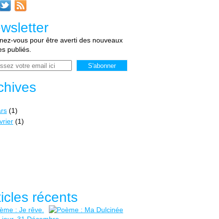
wsletter
ez-vous pour être averti des nouveaux
les publiés.
chives
rs
(1)
vrier
(1)
ticles récents