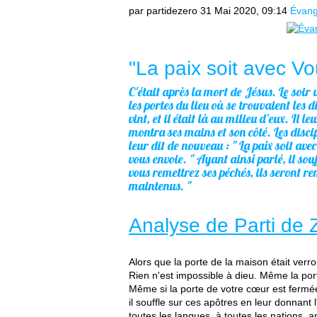
par partidezero
31 Mai 2020, 09:14
Évang
"La paix soit avec Vo
C'était après la mort de Jésus. Le soir
les portes du lieu où se trouvaient les d
vint, et il était là au milieu d'eux. Il le
montra ses mains et son côté. Les disci
leur dit de nouveau : " La paix soit av
vous envoie. " Ayant ainsi parlé, il souf
vous remettrez ses péchés, ils seront re
maintenus. "
Analyse de Parti de 
Alors que la porte de la maison était verro
Rien n'est impossible à dieu. Même la port
Même si la porte de votre cœur est fermée
il souffle sur ces apôtres en leur donnant l'
toutes les langues, à toutes les nations,