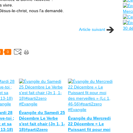
s vivre.
Jésus-le-christ, nous l'a demandé.
Article suivant
t
0
rdi 28
Évangile du Samedi 25
e-toi ;
Décembre Le Verbe
Évangile du Mercredi
 et sa
s'est fait chair (Jn 1, 1-
22 Décembre « Le
 13-18)
18)#parti2zero
Puissant fit pour moi