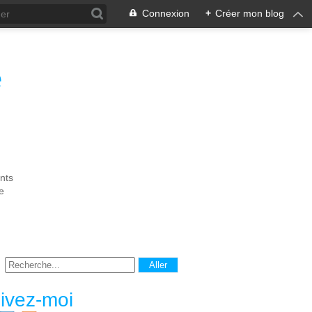
Connexion
+
Créer mon blog
e
nts
e
ivez-moi