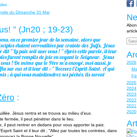
iles
Ne
Abonn
us! " (Jn20 ; 19-23)
artic
 venu, en ce premier jour de la semaine, alors que
Email
isciples étaient verrouillées par crainte des Juifs, Jésus
ur dit " La paix soit avec vous ! " Après cette parole, il leur
Ar
ples furent remplis de joie en voyant le Seigneur. Jésus
ec vous ! De même que le Père m'a envoyé, moi aussi, je
2026
fla sur eux et il leur dit : " Recevez l'Esprit Saint. A qui
Ma
mis ; à qui vous maintiendrez ses péchés, ils seront
Fé
2025
2024
2023
Zéro
:
2022
2021
2020
uillée. Jésus rentra et se trouva au milieu d'eux.
e fermée, il peut pénétrer dans le lieu.
Ar
, il peut rentrer en dedans pour vous apporter la paix.
Esprit Saint et il leur dit ; "Allez par toutes les contrées, dans
 annoncez la Bonne Nouvelle".