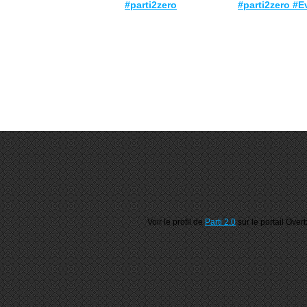
#parti2zero
#parti2zero #E
Voir le profil de
Parti 2.0
sur le portail Over