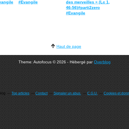
vangile
#Evangile
des merveilles » (Lc 1,
46-56)#parti2zero
#Evangile
Haut de page
Theme: Autofocus © 2026 - Hébergé par
Overblog
blog
Top articles
Contact
Signaler un abus
C.G.U.
Cookies et don