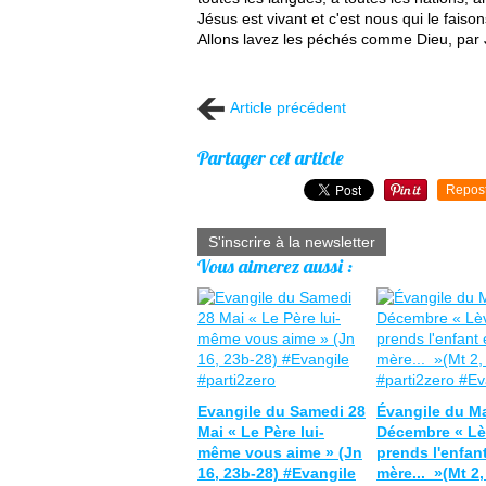
Jésus est vivant et c'est nous qui le faison
Allons lavez les péchés comme Dieu, par 
Article précédent
Partager cet article
Repos
S'inscrire à la newsletter
Vous aimerez aussi :
Evangile du Samedi 28
Évangile du Ma
Mai « Le Père lui-
Décembre « Lèv
même vous aime » (Jn
prends l'enfant
16, 23b-28) #Evangile
mère... »(Mt 2,