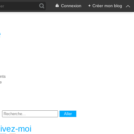
Connexion
+
Créer mon blog
e
nts
e
ivez-moi