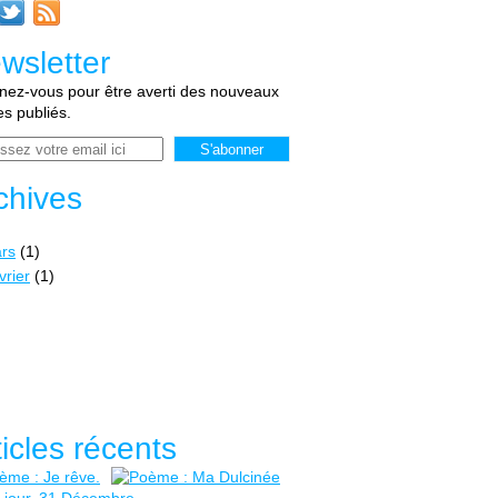
wsletter
ez-vous pour être averti des nouveaux
les publiés.
chives
rs
(1)
vrier
(1)
ticles récents