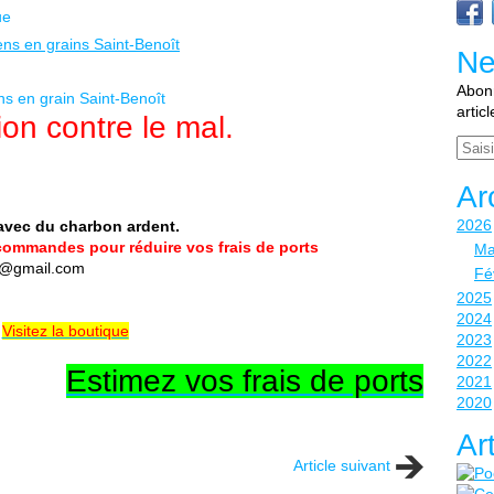
ue
Ne
Abonn
s en grain Saint-Benoît
artic
ion contre le mal.
Email
Ar
2026
 avec du charbon ardent.
commandes pour réduire vos frais de ports
Ma
o@gmail.com
Fé
2025
2024
Visitez la boutique
2023
2022
Estimez vos frais de ports
2021
2020
Ar
Article suivant