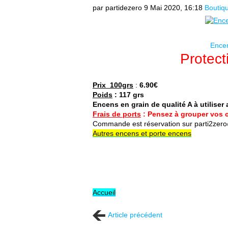
par partidezero
9 Mai 2020, 16:18
Boutiq
Encen
Protect
Prix 100grs
:
6.90€
Poids
: 117 grs
Encens en grain de qualité A à utiliser
Frais de ports
: Pensez à grouper vos 
Commande est réservation sur parti2zer
Autres encens et porte encens
Accueil
Article précédent