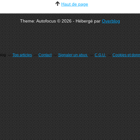
Haut de page
Theme: Autofocus © 2026 - Hébergé par
Overblog
blog
Top articles
Contact
Signaler un abus
C.G.U.
Cookies et don