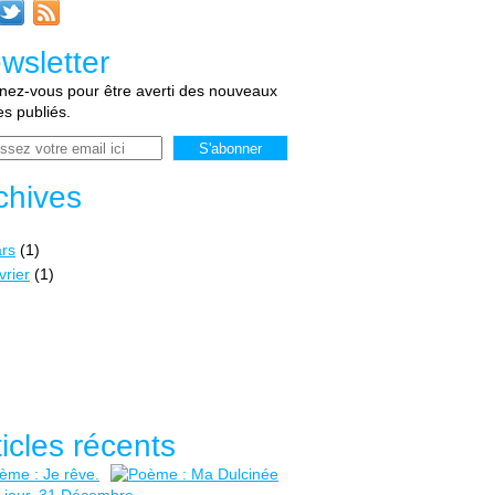
wsletter
ez-vous pour être averti des nouveaux
les publiés.
chives
rs
(1)
vrier
(1)
ticles récents