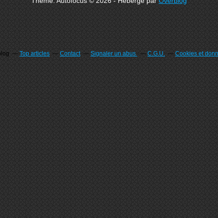
Theme: Autofocus © 2026 - Hébergé par
Overblog
blog
Top articles
Contact
Signaler un abus
C.G.U.
Cookies et don