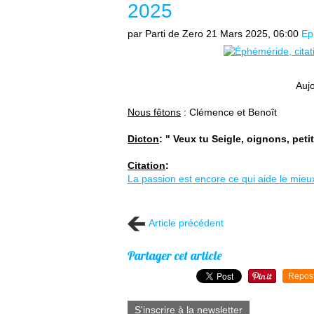
2025
par Parti de Zero
21 Mars 2025, 06:00
Ep
Auj
Nous fêtons
: Clémence et Benoît
Dicton
: " Veux tu Seigle, oignons, peti
Citation
:
La passion est encore ce qui aide le mieux
Article précédent
Partager cet article
Repos
S'inscrire à la newsletter