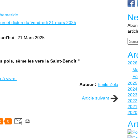
hemeride
Ne
Abonn
artic
ourd'hui: 21 Mars 2025
Email
Ar
ts pois, sème les vers la Saint-Benoît "
2026
Ma
Fé
 à vivre.
2025
Auteur :
Emile Zola
2024
2023
Article suivant
2022
2021
2020
t
0
Ar