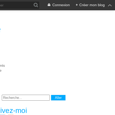
Connexion
+
Créer mon blog
e
nts
e
ivez-moi